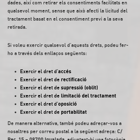
dades, així com retirar els consentiments facilitats en
qualsevol moment, sense que això afecti la licitud del
tractament basat en el consentiment previ a la seva
retirada.
Si voleu exercir qualsevol d’aquests drets, podeu fer-
ho a través dels enllaços següents:
Exercir el dret d’
accés
Exercir el dret de
rectificació
Exercir el dret de
supressió (oblit)
Exercir el dret de
limitació del tractament
Exercir el dret d’
oposició
Exercir el dret de
portabilitat
De manera alternativa, també podeu adreçar-vos a
nosaltres per correu postal a la següent adreça:
C/
Rec, 15 – 08700 Igualada
, adjuntant-hi una fotocòpia