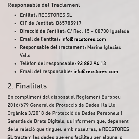
Responsable del Tractament
Entitat:
RECSTORES SL
CIF de l’entitat:
B65785917
Direcció de l’entitat:
C/ Rec, 15 – 08700 Igualada
Email de l’entitat:
info@recstores.com
Responsable del tractament:
Marina Iglesias
Valls
Telèfon del responsable:
93 882 94 13
Email del responsable:
info@recstores.com
2. Finalitats
En compliment del disposat al Reglament Europeu
2016/679 General de Protecció de Dades i la Llei
Orgànica 3/2018 de Protecció de Dades Personals i
Garantia de Drets Digitals, us informem que, depenent
de la relació que tingueu amb nosaltres, a
RECSTORES
SL
tractem les dades que ens faciliteu per alguna, o