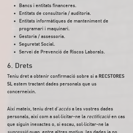
Bancs i entitats financeres.
Entitats de consultoria / auditoria.
Entitats informàtiques de manteniment de
programari i maquinari.
Gestoria / assessoria.
Seguretat Social.
Servei de Prevenció de Riscos Laborals.
6. Drets
Teniu dret a obtenir confirmació sobre si a
RECSTORES
SL
estem tractant dades personals que us
concerneixin.
Així mateix, teniu dret d’
accés
a les vostres dades
personals, així com a sol·licitar-ne la
rectificació
en cas
que siguin inexactes o, si escau, sol·licitar-ne la
supressió
quan, entre altres motius, les dades ja no