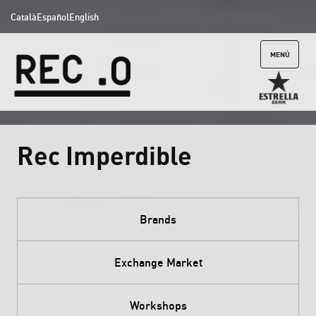
Català
Español
English
MENÚ
Rec Imperdible
Brands
Exchange Market
Workshops