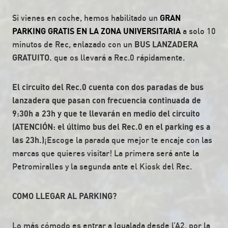
Si vienes en coche, hemos habilitado un
GRAN
PARKING GRATIS EN LA ZONA UNIVERSITARIA
a solo 10
minutos de Rec, enlazado con un
BUS LANZADERA
GRATUITO.
que os llevará a Rec.0 rápidamente.
El circuito del Rec.0 cuenta con dos paradas de bus
lanzadera que pasan con frecuencia continuada de
9:30h a 23h y que te llevarán en medio del circuito
(ATENCIÓN: el último bus del Rec.0 en el parking es a
las 23h.)
¡Escoge la parada que mejor te encaje con las
marcas que quieres visitar! La primera será ante la
Petromiralles y la segunda ante el Kiosk del Rec.
COMO LLEGAR AL PARKING?
Lo más cómodo es entrar a Igualada desde l’A2, por la